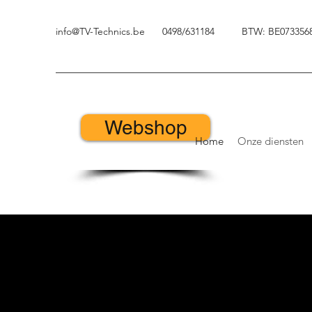
info@TV-Technics.be
0498/631184
BTW: BE073356
Webshop
Home
Onze diensten