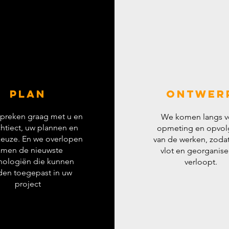
Plan
Ontwer
spreken graag met u en
We komen langs v
htiect, uw plannen en
opmeting en opvol
euze. En we overlopen
van de werken, zodat
amen de nieuwste
vlot en georganis
nologiën die kunnen
verloopt.
en toegepast in uw
project