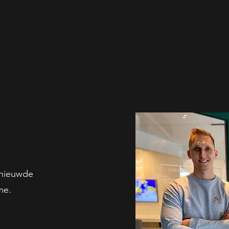
rnieuwde
me.