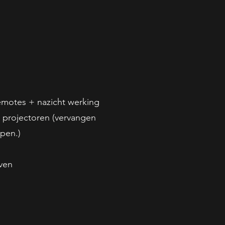
remotes + nazicht werking
 projectoren (vervangen
epen.)
even