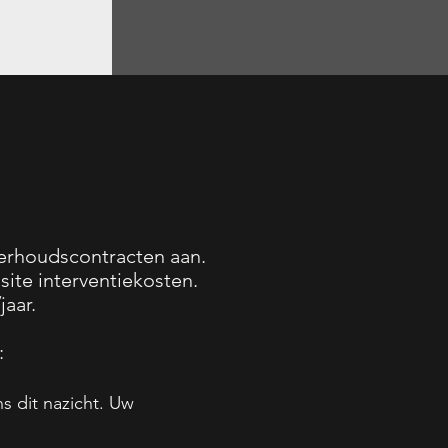
derhoudscontracten aan.
ite interventiekosten.
aar.
:
s dit nazicht. Uw