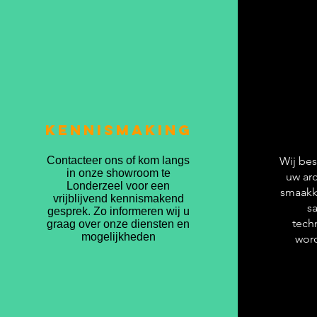
Kennismaking
Contacteer ons of kom langs
Wij be
in onze showroom te
uw arc
Londerzeel voor een
smaakk
vrijblijvend kennismakend
s
gesprek. Zo informeren wij u
tech
graag over onze diensten en
mogelijkheden
word