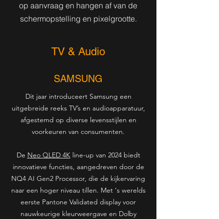
op aanvraag en hangen af van de
schermopstelling en pixelgrootte.
TV & Audio
SAMSUNG
Dit jaar introduceert Samsung een
uitgebreide reeks TV’s en audioapparatuur,
afgestemd op diverse levensstijlen en
voorkeuren van consumenten.
De
Neo QLED 4K
line-up van 2024 biedt
innovatieve functies, aangedreven door de
NQ4 AI Gen2 Processor, die de kijkervaring
naar een hoger niveau tillen. Met ‘s werelds
eerste Pantone Validated display voor
nauwkeurige kleurweergave en Dolby