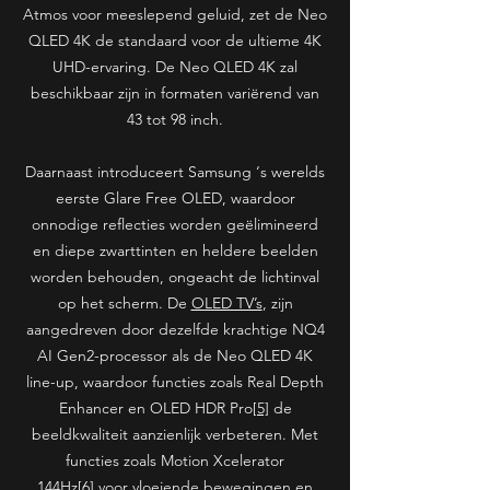
Atmos voor meeslepend geluid, zet de Neo
QLED 4K de standaard voor de ultieme 4K
UHD-ervaring. De Neo QLED 4K zal
beschikbaar zijn in formaten variërend van
43 tot 98 inch.
Daarnaast introduceert Samsung ‘s werelds
eerste Glare Free OLED, waardoor
onnodige reflecties worden geëlimineerd
en diepe zwarttinten en heldere beelden
worden behouden, ongeacht de lichtinval
op het scherm. De
OLED TV’s
, zijn
aangedreven door dezelfde krachtige NQ4
AI Gen2-processor als de Neo QLED 4K
line-up, waardoor functies zoals Real Depth
Enhancer en OLED HDR Pro
[5]
de
beeldkwaliteit aanzienlijk verbeteren. Met
functies zoals Motion Xcelerator
144Hz
[6]
voor vloeiende bewegingen en