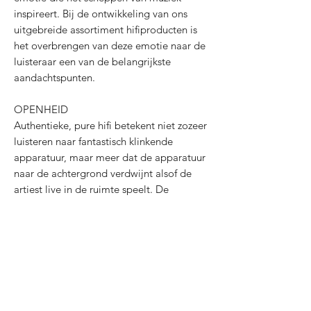
inspireert. Bij de ontwikkeling van ons
uitgebreide assortiment hifiproducten is
het overbrengen van deze emotie naar de
luisteraar een van de belangrijkste
aandachtspunten.
OPENHEID
Authentieke, pure hifi betekent niet zozeer
luisteren naar fantastisch klinkende
apparatuur, maar meer dat de apparatuur
naar de achtergrond verdwijnt alsof de
artiest live in de ruimte speelt. De
openheid van de muziek, het gevoel dicht
bij de artiest te zijn, brengt de muziek
naar de voorgrond en maakt van muziek
luisteren een actieve in plaats van een
passieve ervaring.
GROOVE