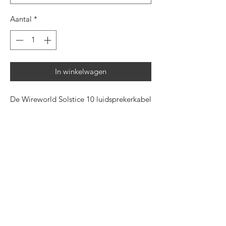
Aantal
*
In winkelwagen
De Wireworld Solstice 10 luidsprekerkabel
is ideaal voor kleinere systemen en
maatwerkinstallaties en biedt een hoge
duurzaamheid en gebruiksgemak,
gecombineerd met een superieure
geluidskwaliteit. De Series 10-upgrade
van deze 13 gauge luidsprekerkabel met
twee keer zoveel strenggroepen heeft
wervelstroomverliezen verminderd voor
een hogere resolutie en dynamisch
contrast. Met meer zuurstofvrij koper dan