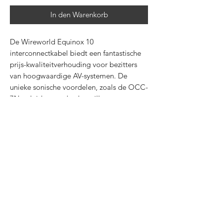
In den Warenkorb
De Wireworld Equinox 10
interconnectkabel biedt een fantastische
prijs-kwaliteitverhouding voor bezitters
van hoogwaardige AV-systemen. De
unieke sonische voordelen, zoals de OCC-
7N geleiders en de ultrastille
COMPOSILEX 5 isolatie, zijn behouden
gebleven in het superieure DNA Helix-
ontwerp, en dat alles voor een prijs die
geschikt is voor een breed scala aan
hoogwaardige AV-systemen. De
uitstekende geluidskwaliteit en grote
flexibiliteit van deze kabel maken hem
ook ideaal voor professionele opname- en
postproductietoepassingen. Equinox 10
interconnectkabels zijn verkrijgbaar met