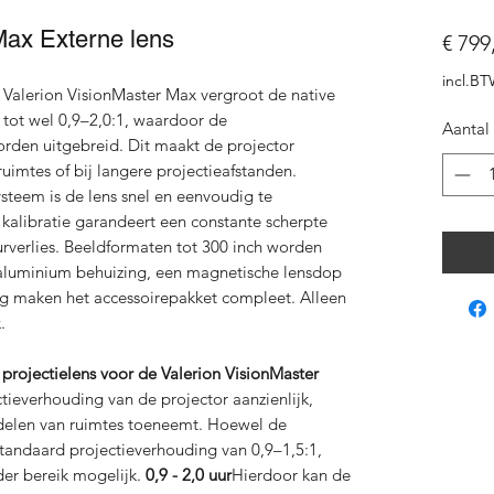
Max Externe lens
€ 799
incl.B
 Valerion VisionMaster Max vergroot de native
 tot wel 0,9–2,0:1, waardoor de
Aantal
orden uitgebreid. Dit maakt de projector
ruimtes of bij langere projectieafstanden.
ysteem is de lens snel en eenvoudig te
 kalibratie garandeert een constante scherpte
urverlies. Beeldformaten tot 300 inch worden
luminium behuizing, een magnetische lensdop
ng maken het accessoirepakket compleet. Alleen
.
 projectielens voor de Valerion VisionMaster
tieverhouding van de projector aanzienlijk,
 indelen van ruimtes toeneemt. Hoewel de
tandaard projectieverhouding van 0,9–1,5:1,
der bereik mogelijk.
0,9 - 2,0 uur
Hierdoor kan de