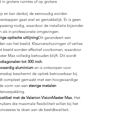
t in grotere ruimtes of op grotere
rp en kan dankzij de eenvoudig worden
rstappen gaat snel en gemakkelijk. Er is geen
passing nodig, waardoor de installatie bijzonder
n als in professionele omgevingen.
ge optische uitlijning
Dit garandeert een
en van het beeld. Kleurverschuivingen of verlies
et beeld worden effectief voorkomen, waardoor
ster Max volledig behouden blijft. Dit wordt
diagonalen tot 300 inch
.
waardig aluminium
en is ontworpen voor
ensdop beschermt de optiek betrouwbaar bij
ordt compleet gemaakt met een hoogwaardige
 de vorm van een
stevige metalen
itenverpakking.
patibel met de Valerion VisionMaster Max.
Het
uikers die maximale flexibiliteit willen bij het
oncessies te doen aan de beeldkwaliteit.