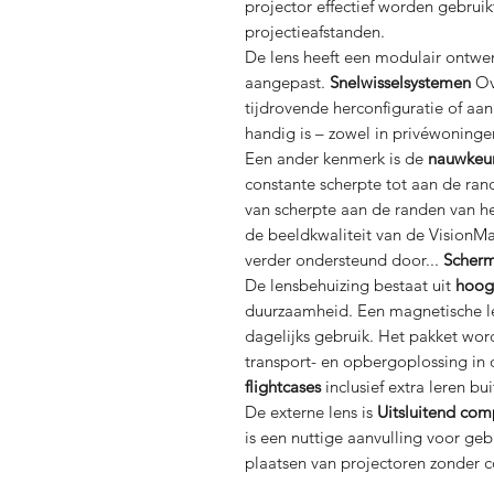
projector effectief worden gebruik
projectieafstanden.
De lens heeft een modulair ontwe
aangepast.
Snelwisselsystemen
Ove
tijdrovende herconfiguratie of aan
handig is – zowel in privéwoninge
Een ander kenmerk is de
nauwkeuri
constante scherpte tot aan de rand
van scherpte aan de randen van h
de beeldkwaliteit van de VisionMa
verder ondersteund door...
Scherm
De lensbehuizing bestaat uit
hoog
duurzaamheid. Een magnetische l
dagelijks gebruik. Het pakket w
transport- en opbergoplossing in
flightcases
inclusief extra leren bu
De externe lens is
Uitsluitend com
is een nuttige aanvulling voor gebr
plaatsen van projectoren zonder c