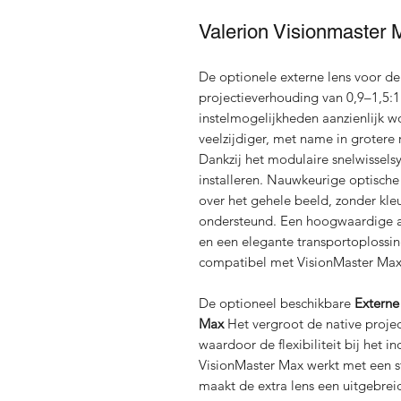
Valerion Visionmaster 
De optionele externe lens voor de
projectieverhouding van 0,9–1,5:1
instelmogelijkheden aanzienlijk w
veelzijdiger, met name in grotere 
Dankzij het modulaire snelwissels
installeren. Nauwkeurige optische
over het gehele beeld, zonder kle
ondersteund. Een hoogwaardige a
en een elegante transportoplossi
compatibel met VisionMaster Max
De optioneel beschikbare
Externe
Max
Het vergroot de native projec
waardoor de flexibiliteit bij het
VisionMaster Max werkt met een s
maakt de extra lens een uitgebrei