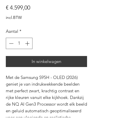
Prijs
€ 4.599,00
incl.BTW
Aantal
*
In winkelwagen
Met de Samsung S95H - OLED (2026)
geniet je van indrukwekkende beelden
met perfect zwart, krachtig contrast en
rijke kleuren vanuit elke kijkhoek. Dankzij
de NQ AI Gen3 Processor wordt elk beeld
en geluid automatisch geoptimaliseerd
voor een vloeiende en realistische
kijkervaring, zelfs bij snelle actiescènes in