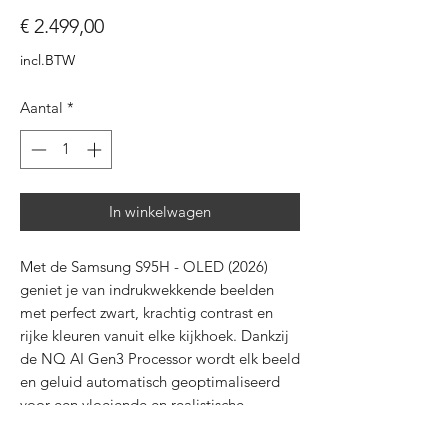
Prijs
€ 2.499,00
incl.BTW
Aantal
*
In winkelwagen
Met de Samsung S95H - OLED (2026)
geniet je van indrukwekkende beelden
met perfect zwart, krachtig contrast en
rijke kleuren vanuit elke kijkhoek. Dankzij
de NQ AI Gen3 Processor wordt elk beeld
en geluid automatisch geoptimaliseerd
voor een vloeiende en realistische
kijkervaring, zelfs bij snelle actiescènes in