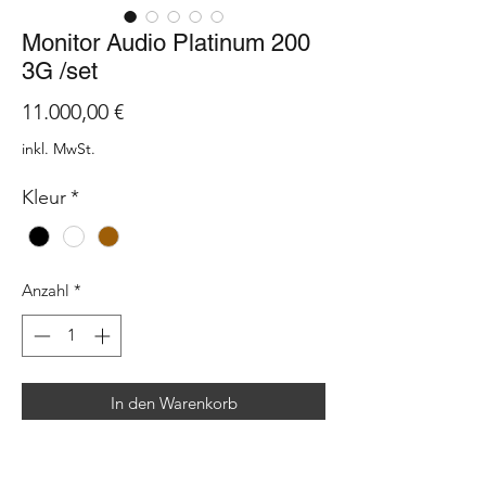
Monitor Audio Platinum 200
3G /set
Preis
11.000,00 €
inkl. MwSt.
Kleur
*
Anzahl
*
In den Warenkorb
The Platinum 200 3G is a slim and