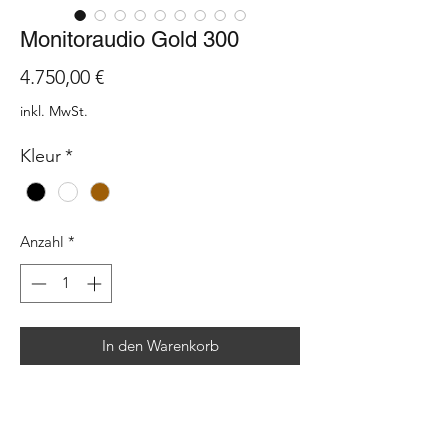
Monitoraudio Gold 300
Preis
4.750,00 €
inkl. MwSt.
Kleur
*
Anzahl
*
In den Warenkorb
Der Gold 300 wurde entwickelt, um ein
echtes audiophiles Erlebnis zu bieten.
Premium-Treibertechnologie aus unserem