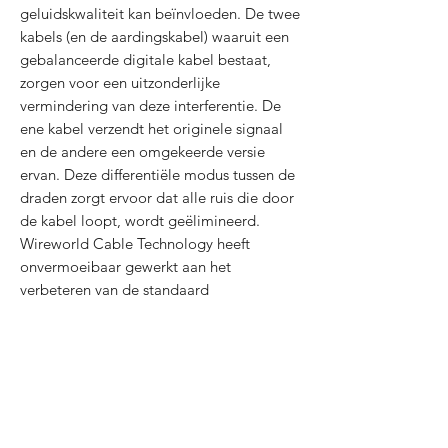
geluidskwaliteit kan beïnvloeden. De twee
kabels (en de aardingskabel) waaruit een
gebalanceerde digitale kabel bestaat,
zorgen voor een uitzonderlijke
vermindering van deze interferentie. De
ene kabel verzendt het originele signaal
en de andere een omgekeerde versie
ervan. Deze differentiële modus tussen de
draden zorgt ervoor dat alle ruis die door
de kabel loopt, wordt geëlimineerd.
Wireworld Cable Technology heeft
onvermoeibaar gewerkt aan het
verbeteren van de standaard
gebalanceerde kabel met omwikkelde
koperen geleiders, plus ons
gepatenteerde isolatieontwerp dat ruis en
interferentie aanzienlijk vermindert voor
een aantoonbare verbetering van de
geluidskwaliteit.