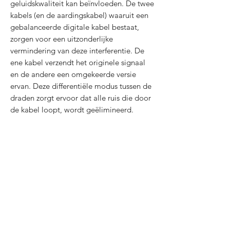
geluidskwaliteit kan beïnvloeden. De twee
kabels (en de aardingskabel) waaruit een
gebalanceerde digitale kabel bestaat,
zorgen voor een uitzonderlijke
vermindering van deze interferentie. De
ene kabel verzendt het originele signaal
en de andere een omgekeerde versie
ervan. Deze differentiële modus tussen de
draden zorgt ervoor dat alle ruis die door
de kabel loopt, wordt geëlimineerd.
Wireworld Cable Technology heeft
onvermoeibaar gewerkt aan het
verbeteren van de standaard
gebalanceerde kabel met omwikkelde
koperen geleiders, plus ons
gepatenteerde isolatieontwerp dat ruis en
interferentie aanzienlijk vermindert voor
een aantoonbare verbetering van de
geluidskwaliteit.
Een gebalanceerde audiokabel kan de