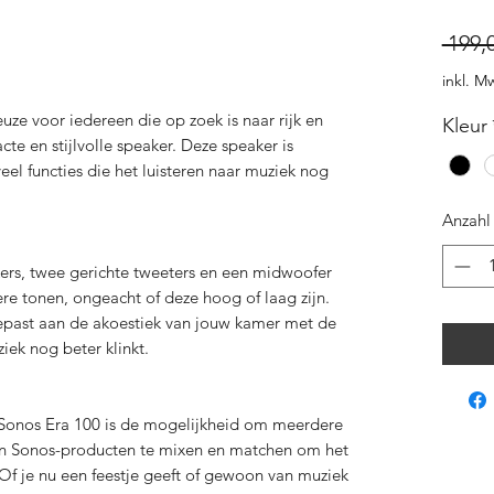
 199,
inkl. M
uze voor iedereen die op zoek is naar rijk en
Kleur
te en stijlvolle speaker. Deze speaker is
el functies die het luisteren naar muziek nog
Anzahl
rkers, twee gerichte tweeters en een midwoofer
re tonen, ongeacht of deze hoog of laag zijn.
past aan de akoestiek van jouw kamer met de
iek nog beter klinkt.
 Sonos Era 100 is de mogelijkheid om meerdere
en Sonos-producten te mixen en matchen om het
 Of je nu een feestje geeft of gewoon van muziek