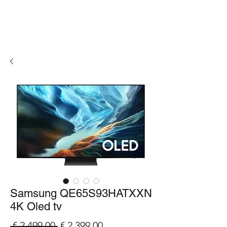
Samsung QE65S93HATXXN
4K Oled tv
Normale
Verkoopprijs
 € 2.499,00 
€ 2.399,00