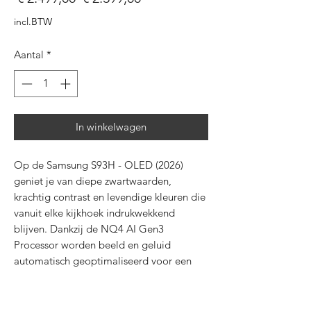
prijs
incl.BTW
Aantal
*
In winkelwagen
Op de Samsung S93H - OLED (2026)
geniet je van diepe zwartwaarden,
krachtig contrast en levendige kleuren die
vanuit elke kijkhoek indrukwekkend
blijven. Dankzij de NQ4 AI Gen3
Processor worden beeld en geluid
automatisch geoptimaliseerd voor een
vloeiende en scherpe 4K kijkervaring, zelfs
bij snelle beelden tot 165Hz. De Glare
Free coating beperkt storende reflecties,