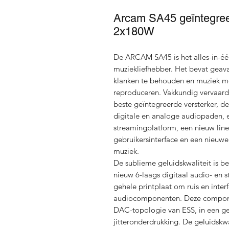
Arcam SA45 geïntegree
2x180W
De ARCAM SA45 is het alles-in-é
muziekliefhebber. Het bevat geav
klanken te behouden en muziek met 
reproduceren. Vakkundig vervaard
beste geïntegreerde versterker, 
digitale en analoge audiopaden, 
streamingplatform, een nieuw lin
gebruikersinterface en een nieuwe
muziek.
De sublieme geluidskwaliteit is b
nieuw 6-laags digitaal audio- en 
gehele printplaat om ruis en inte
audiocomponenten. Deze compone
DAC-topologie van ESS, in een g
jitteronderdrukking. De geluidskw