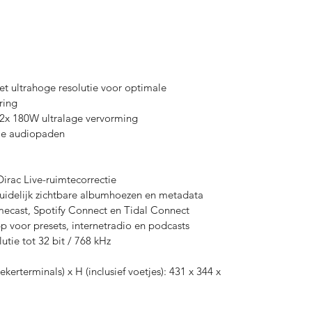
 ultrahoge resolutie voor optimale
ring
2x 180W ultralage vervorming
le audiopaden
rac Live-ruimtecorrectie
uidelijk zichtbare albumhoezen en metadata
ecast, Spotify Connect en Tidal Connect
 voor presets, internetradio en podcasts
tie tot 32 bit / 768 kHz
ekerterminals) x H (inclusief voetjes): 431 x 344 x