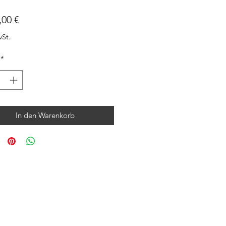
Preis
,00 €
wSt.
*
In den Warenkorb