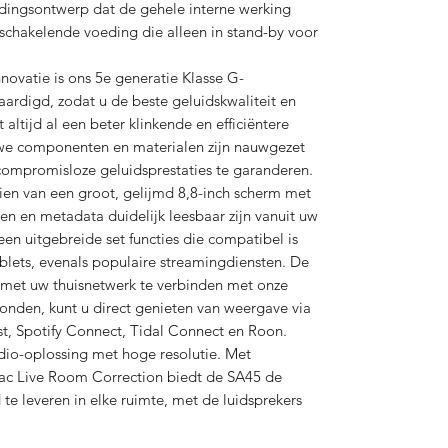
edingsontwerp dat de gehele interne werking
 schakelende voeding die alleen in stand-by voor
ovatie is ons 5e generatie Klasse G-
aardigd, zodat u de beste geluidskwaliteit en
ltijd al een beter klinkende en efficiëntere
euwe componenten en materialen zijn nauwgezet
ompromisloze geluidsprestaties te garanderen.
ien van een groot, gelijmd 8,8-inch scherm met
n en metadata duidelijk leesbaar zijn vanuit uw
 een uitgebreide set functies die compatibel is
lets, evenals populaire streamingdiensten. De
i met uw thuisnetwerk te verbinden met onze
den, kunt u direct genieten van weergave via
, Spotify Connect, Tidal Connect en Roon.
io-oplossing met hoge resolutie. Met
ac Live Room Correction biedt de SA45 de
id te leveren in elke ruimte, met de luidsprekers