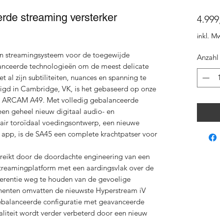
rde streaming versterker
4.999
inkl. M
én streamingsysteem voor de toegewijde
Anzahl
anceerde technologieën om de meest delicate
al zijn subtiliteiten, nuances en spanning te
igd in Cambridge, VK, is het gebaseerd op onze
de ARCAM A49. Met volledig gebalanceerde
een geheel nieuw digitaal audio- en
eair toroïdaal voedingsontwerp, een nieuwe
 app, is de SA45 een complete krachtpatser voor
ereikt door de doordachte engineering van een
streamingplatform met een aardingsvlak over de
rferentie weg te houden van de gevoelige
nten omvatten de nieuwste Hyperstream iV
ebalanceerde configuratie met geavanceerde
aliteit wordt verder verbeterd door een nieuw