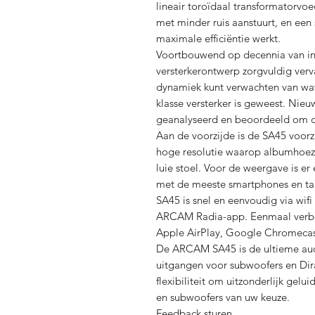
lineair toroïdaal transformatorvo
met minder ruis aanstuurt, en een
maximale efficiëntie werkt.
Voortbouwend op decennia van inn
versterkerontwerp zorgvuldig verv
dynamiek kunt verwachten van wat a
klasse versterker is geweest. Ni
geanalyseerd en beoordeeld om c
Aan de voorzijde is de SA45 voorz
hoge resolutie waarop albumhoeze
luie stoel. Voor de weergave is er
met de meeste smartphones en tab
SA45 is snel en eenvoudig via wif
ARCAM Radia-app. Eenmaal verbon
Apple AirPlay, Google Chromecast
De ARCAM SA45 is de ultieme aud
uitgangen voor subwoofers en Dir
flexibiliteit om uitzonderlijk gelu
en subwoofers van uw keuze.
Feedback sturen