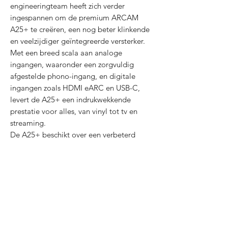
engineeringteam heeft zich verder
ingespannen om de premium ARCAM
A25+ te creëren, een nog beter klinkende
en veelzijdiger geïntegreerde versterker.
Met een breed scala aan analoge
ingangen, waaronder een zorgvuldig
afgestelde phono-ingang, en digitale
ingangen zoals HDMI eARC en USB-C,
levert de A25+ een indrukwekkende
prestatie voor alles, van vinyl tot tv en
streaming.
De A25+ beschikt over een verbeterd
voedingsontwerp, een nieuwe DAC en
geavanceerde draadloze mogelijkheden,
direct uit de doos. Snapdragon Sound
levert ongecomprimeerde digitale audio
via Bluetooth, terwijl Auracast het
mogelijk maakt om draadloos muziek te
delen met meerdere compatibele