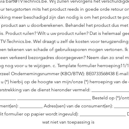
via
bart@TVTechnics.be
. Wij zullen vervolgens het verschuldi
ur terugstorten mits het product reeds in goede orde retour o
kking meer beschadigd zijn dan nodig is om het product te p
 product aan u doorberekenen. Behandel het product dus met z
is. Product ruilen? Wilt u uw product ruilen? Dat is helemaal g
TV-Technics.be
. Wel draagt u zelf de kosten voor terugzending
en tekenen van schade of gebruikssporen mogen vertonen. Ik
een verkeerd bezorgadres doorgegeven? Neem dan zo snel mo
g nog voor u te wijzigen. c. Template formulier herroeping11/12 
rzeel Ondernemingsnummer (KBO/BTW): BE0733568438 E-mail
en) u (*) hierbij op de hoogte van mijn/onze (*) herroeping van 
erstrekking van de dienst hieronder vermeld: _______________
______ ________________________________ Besteld op (*)/ont
ment(en): __________ Adres(sen) van de consument(en): _____
dit formulier op papier wordt ingevuld): ____________________
wat niet van toepassing is