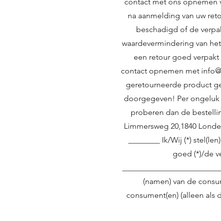
contact met ons opnemen 
na aanmelding van uw reto
beschadigd of de verpa
waardevermindering van het
een retour goed verpakt 
contact opnemen met
info@
geretourneerde product ge
doorgegeven! Per ongeluk 
proberen dan de bestellin
Limmersweg 20,1840 Londe
________ Ik/Wij (*) stel(l
goed (*)/de v
__________________________
(namen) van de consu
consument(en) (alleen als 