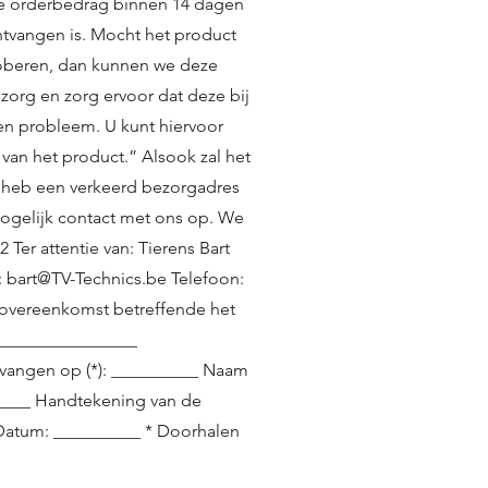
gde orderbedrag binnen 14 dagen
ntvangen is. Mocht het product
roberen, dan kunnen we deze
org en zorg ervoor dat deze bij
een probleem. U kunt hiervoor
 van het product.” Alsook zal het
 heb een verkeerd bezorgadres
gelijk contact met ons op. We
Ter attentie van: Tierens Bart
:
bart@TV-Technics.be
Telefoon:
de overeenkomst betreffende het
_________________
vangen op (*): __________ Naam
_____ Handtekening van de
 Datum: __________ * Doorhalen