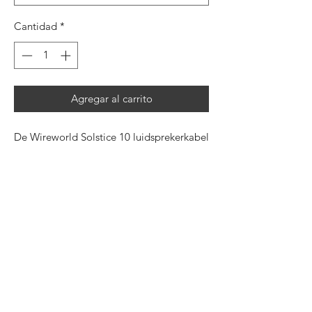
Cantidad
*
Agregar al carrito
De Wireworld Solstice 10 luidsprekerkabel
is ideaal voor kleinere systemen en
maatwerkinstallaties en biedt een hoge
duurzaamheid en gebruiksgemak,
gecombineerd met een superieure
geluidskwaliteit. De Series 10-upgrade
van deze 13 gauge luidsprekerkabel met
twee keer zoveel strenggroepen heeft
wervelstroomverliezen verminderd voor
een hogere resolutie en dynamisch
contrast. Met meer zuurstofvrij koper dan