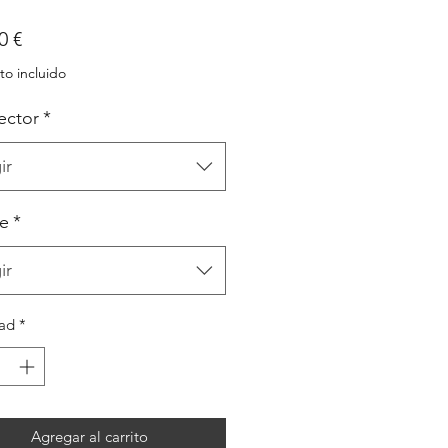
Precio
0 €
o incluido
ector
*
ir
e
*
ir
ad
*
Agregar al carrito