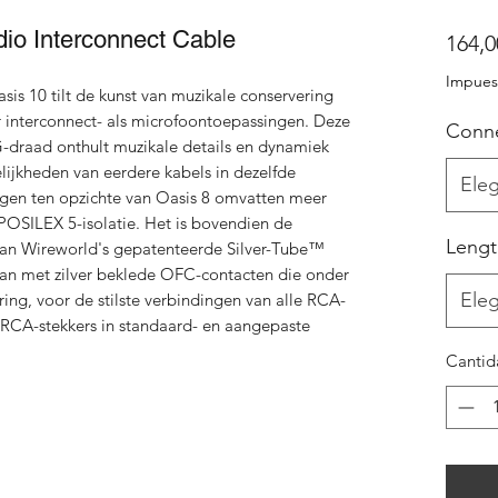
io Interconnect Cable
164,0
Impuest
is 10 tilt de kunst van muzikale conservering
 interconnect- als microfoontoepassingen. Deze
Conn
G-draad onthult muzikale details en dynamiek
ijkheden van eerdere kabels in dezelfde
Eleg
ingen ten opzichte van Oasis 8 omvatten meer
POSILEX 5-isolatie. Het is bovendien de
Lengt
 van Wireworld's gepatenteerde Silver-Tube™
an met zilver beklede OFC-contacten die onder
Eleg
nring, voor de stilste verbindingen van alle RCA-
f RCA-stekkers in standaard- en aangepaste
Cantid