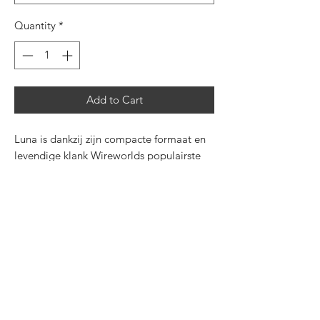
Quantity
*
Add to Cart
Luna is dankzij zijn compacte formaat en
levendige klank Wireworlds populairste
luidsprekerkabel van zuurstofvrij koper
voor maatwerkinstallaties en
budgetvriendelijke muzieksystemen. Het
is de voordeligste kabel met de
gepatenteerde Quad DNA Helix-
geleidergeometrie, die een merkbaar
dynamischer en driedimensionaler geluid
levert dan andere kabels in deze
prijsklasse. Voor de Series 10 hebben we
het aantal strenggroepen in deze 14