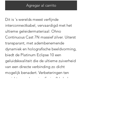
Agregar al carrito
Dit is 's werelds meest verfijnde
interconnectkabel, vervaardigd met het
ultieme geleidermateriaal: Ohno
Continuous Cast 7N massief zilver. Uiterst
transparant, met adembenemende
dynamiek en holografische beeldvorming,
biedt de Platinum Eclipse 10 een
geluidskwaliteit die de ultieme zuiverheid
van een directe verbinding zo dicht
mogelijk benadert. Verbeteringen ten
opzichte van de vorige Series 8-kabel
omvatten een verdubbeling van het aantal
strenggroepen, wat zorgt voor een hogere
resolutie op laag niveau, een rijkere klank
en een driedimensionaliteit. Ultrastille
COMPOSILEX 5-isolatie en Grain-
Optimized-geleiders behouden de