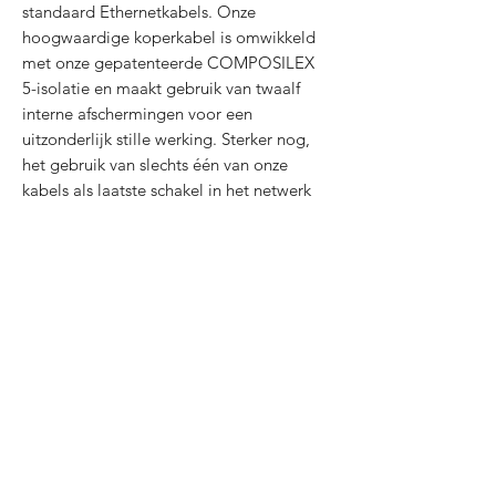
standaard Ethernetkabels. Onze
hoogwaardige koperkabel is omwikkeld
met onze gepatenteerde COMPOSILEX
5-isolatie en maakt gebruik van twaalf
interne afschermingen voor een
uitzonderlijk stille werking. Sterker nog,
het gebruik van slechts één van onze
kabels als laatste schakel in het netwerk
zal de audio- en videoprestaties
aanzienlijk verbeteren; stel je de algehele
verbeteringen eens voor als je ze over
langere afstanden verbindt! De superieure
ruisisolatie is buitengewoon.
We zijn gepassioneerd over deze
technologie en hebben jarenlang
onderzoek gedaan, getest en deze
essentiële apparatuur verbeterd. Bekijk
ons ​​assortiment LAN-kabels en ervaar het
verschil.