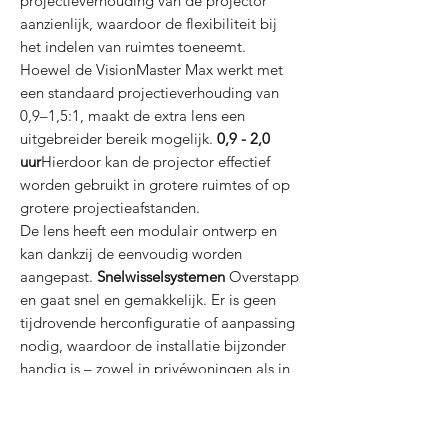
projectieverhouding van de projector
aanzienlijk, waardoor de flexibiliteit bij
het indelen van ruimtes toeneemt.
Hoewel de VisionMaster Max werkt met
een standaard projectieverhouding van
0,9–1,5:1, maakt de extra lens een
uitgebreider bereik mogelijk.
0,9 - 2,0
uur
Hierdoor kan de projector effectief
worden gebruikt in grotere ruimtes of op
grotere projectieafstanden.
De lens heeft een modulair ontwerp en
kan dankzij de eenvoudig worden
aangepast.
Snelwisselsystemen
Overstapp
en gaat snel en gemakkelijk. Er is geen
tijdrovende herconfiguratie of aanpassing
nodig, waardoor de installatie bijzonder
handig is – zowel in privéwoningen als in
professionele omgevingen.
Een ander kenmerk is de
nauwkeurige
optische uitlijning
Dit garandeert een