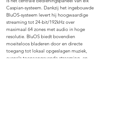
is het centrale bedieningspaneel van elk
Caspian-systeem. Dankzij het ingebouwde
BluOS-systeem levert hij hoogwaardige
streaming tot 24-bit/192kHz over
maximaal 64 zones met audio in hoge
resolutie. BluOS biedt bovendien
moeiteloos bladeren door en directe
toegang tot lokaal opgeslagen muziek,
evenals toonaangevende streaming- en
radiodiensten. In combinatie met de
Caspian 4G eindversterker resulteert dit in
een uitzonderlijke resolutie, ruimtelijkheid
en muzikaliteit, waardoor het volledige
karakter van elke uitvoering tot zijn recht
komt.
Kenmerken in één oogopslag:
BluOS | HDMI eARC | MQA | Bluetooth
aptX | RCA-, XLR- en subwooferuitgangen
| MM- en MC-phono-ingang | Rapture
DAC-technologie | MaestroUnite Setup &