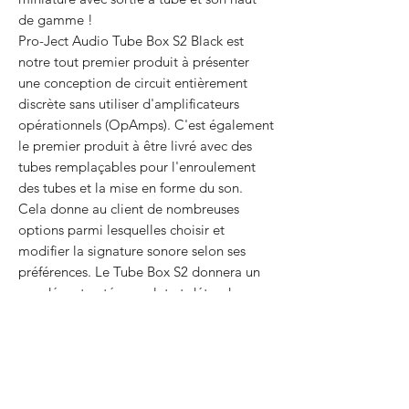
de gamme !
Pro-Ject Audio Tube Box S2 Black est
notre tout premier produit à présenter
une conception de circuit entièrement
discrète sans utiliser d'amplificateurs
opérationnels (OpAmps). C'est également
le premier produit à être livré avec des
tubes remplaçables pour l'enroulement
des tubes et la mise en forme du son.
Cela donne au client de nombreuses
options parmi lesquelles choisir et
modifier la signature sonore selon ses
préférences. Le Tube Box S2 donnera un
son décontracté complet et détendu avec
des médiums luxuriants, tout comme vous
l'attendriez d'un préamplificateur phono à
tube haut de gamme beaucoup plus
grand. Il prend en charge les cartouches
MM et MC et est livré avec de nombreux