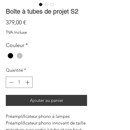
Boîte à tubes de projet S2
Prix
379,00 €
TVA Incluse
Couleur
*
Quantité
*
Ajouter au panier
Préamplificateur phono à lampes
Préamplificateur phono innovant de taille
miniature avec sortie à tube et son haut