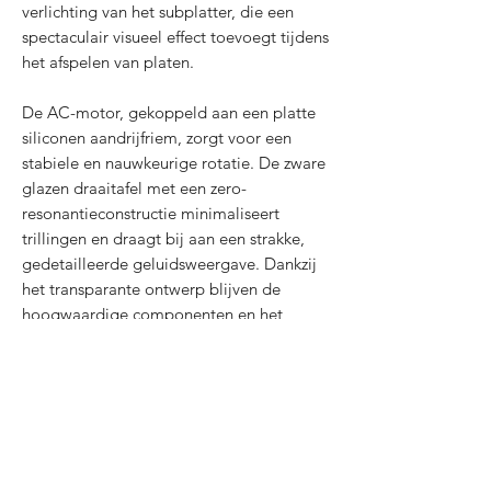
verlichting van het subplatter, die een
spectaculair visueel effect toevoegt tijdens
het afspelen van platen.
De AC-motor, gekoppeld aan een platte
siliconen aandrijfriem, zorgt voor een
stabiele en nauwkeurige rotatie. De zware
glazen draaitafel met een zero-
resonantieconstructie minimaliseert
trillingen en draagt bij aan een strakke,
gedetailleerde geluidsweergave. Dankzij
het transparante ontwerp blijven de
hoogwaardige componenten en het
vakmanschap goed zichtbaar.
De nieuw ontworpen lage-resonantie
toonarm, geïnspireerd op het AC/DC-
logo, combineert stijl met high-end
prestaties. Voorgeïnstalleerd met de
befaamde Ortofon 2M Red cartridge