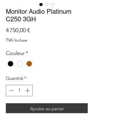
Monitor Audio Platinum
C250 3GH
Prix
4 750,00 €
TVA Incluse
Couleur
*
Quantité
*
Ajouter au panier
The Platinum C250 3G centre channel