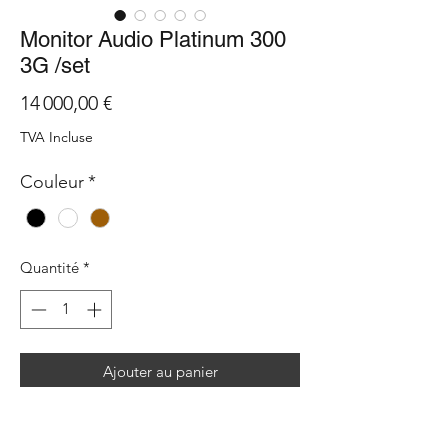
Monitor Audio Platinum 300
3G /set
Prix
14 000,00 €
TVA Incluse
Couleur
*
Quantité
*
Ajouter au panier
The Platinum 300 3G’s combination of