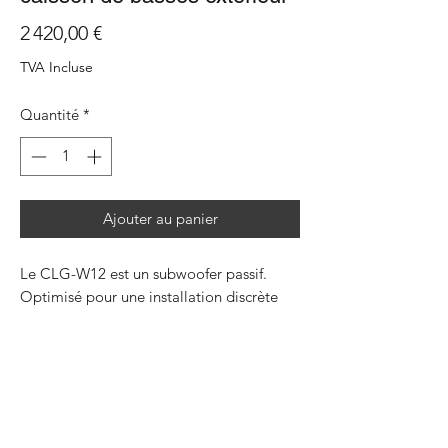
Prix
2 420,00 €
TVA Incluse
Quantité
*
Ajouter au panier
Le CLG-W12 est un subwoofer passif.
Optimisé pour une installation discrète
sous la surface, sa conception exclusive de
passe-bande Monitor Audio intègre un
pilote C-CAM 12" chargé en interne qui
se trouve dans un boîtier en polymère
moulé par rotation étanche enterré sous
la surface du jardin - seul le port de sortie