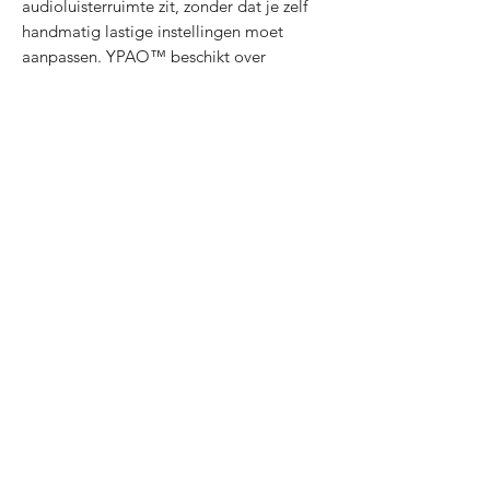
audioluisterruimte zit, zonder dat je zelf
handmatig lastige instellingen moet
aanpassen. YPAO™ beschikt over
precisie-EQ, die uitzonderlijk nauwkeurige
equalizing uitvoert voor een
audioresolutie met een nauwkeurigheid
tot 192 kHz / 64-bits. YPAO™ R.S.C.
(Reflected Sound Control) werkt hiermee
samen om de belangrijke vroege
weerkaatsingsgeluiden actief te regelen,
met automatische aanpassing en
optimalisatie van hoe het geluid in de
kamer wordt weergegeven op basis van
de materialen van de wanden en de
plaatsing van de luidsprekers. Dit
betekent dat je kunt genieten van het
indrukwekkende geluid en het
meeslepende gevoel dat uniek is voor hifi-
audio, gewoon in je eigen woonkamer.