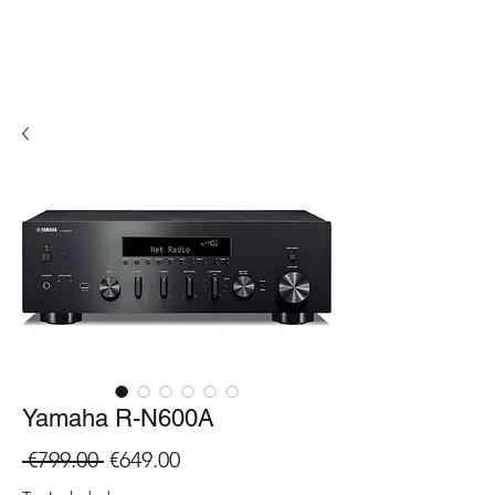
Yamaha R-N600A
Regular
Sale
 €799.00 
€649.00