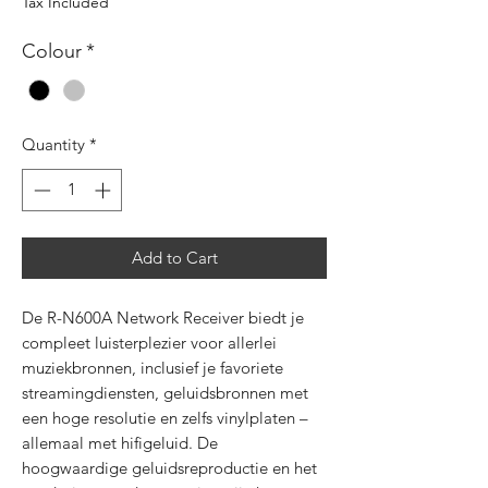
Price
Price
Tax Included
Colour
*
Quantity
*
Add to Cart
De R-N600A Network Receiver biedt je
compleet luisterplezier voor allerlei
muziekbronnen, inclusief je favoriete
streamingdiensten, geluidsbronnen met
een hoge resolutie en zelfs vinylplaten –
allemaal met hifigeluid. De
hoogwaardige geluidsreproductie en het