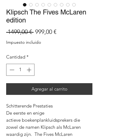
Klipsch The Fives McLaren
edition
Precio
Precio
 1499,00 € 
999,00 €
de
Impuesto incluido
oferta
Cantidad
*
Agregar al carrito
Schitterende Prestaties
De eerste en enige
actieve boekenplankluidsprekers die
zowel de namen Klipsch als McLaren
waardig zijn. The Fives McLaren