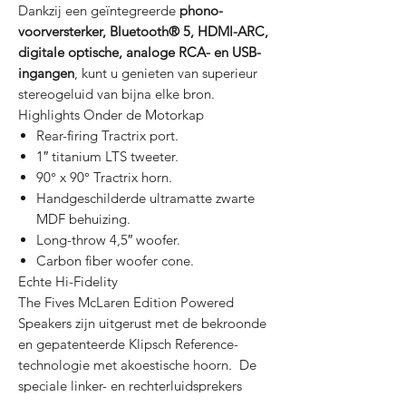
Dankzij een geïntegreerde
phono-
voorversterker, Bluetooth® 5, HDMI-ARC,
digitale optische, analoge RCA- en USB-
ingangen
, kunt u genieten van superieur
stereogeluid van bijna elke bron.
Highlights Onder de Motorkap
Rear-firing Tractrix port.
1″ titanium LTS tweeter.
90° x 90° Tractrix horn.
Handgeschilderde ultramatte zwarte
MDF behuizing.
Long-throw 4,5″ woofer.
Carbon fiber woofer cone.
Echte Hi-Fidelity
The Fives McLaren Edition Powered
Speakers zijn uitgerust met de bekroonde
en gepatenteerde Klipsch Reference-
technologie met akoestische hoorn. De
speciale linker- en rechterluidsprekers