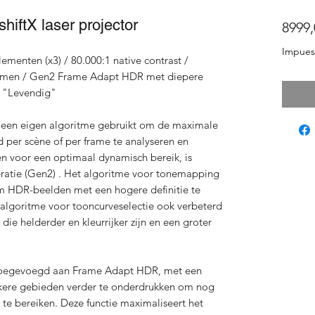
iftX laser projector
8999,
Impuest
ementen (x3) / 80.000:1 native contrast /
lumen / Gen2 Frame Adapt HDR met diepere
 "Levendig"
 een eigen algoritme gebruikt om de maximale
 per scène of per frame te analyseren en
n voor een optimaal dynamisch bereik, is
ratie (Gen2) . Het algoritme voor tonemapping
m HDR-beelden met een hogere definitie te
n algoritme voor tooncurveselectie ook verbeterd
e helderder en kleurrijker zijn en een groter
 toegevoegd aan Frame Adapt HDR, met een
kere gebieden verder te onderdrukken om nog
te bereiken. Deze functie maximaliseert het