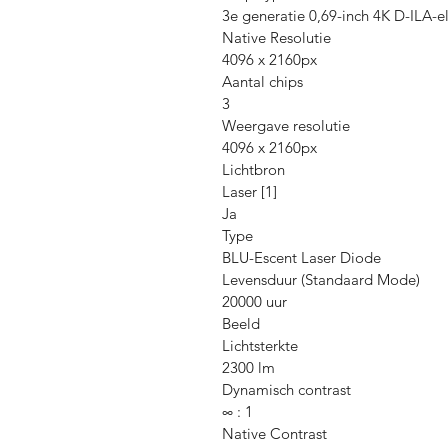
3e generatie 0,69-inch 4K D-ILA-
Native Resolutie
4096 x 2160px
Aantal chips
3
Weergave resolutie
4096 x 2160px
Lichtbron
Laser [1]
Ja
Type
BLU-Escent Laser Diode
Levensduur (Standaard Mode)
20000 uur
Beeld
Lichtsterkte
2300 lm
Dynamisch contrast
∞ : 1
Native Contrast