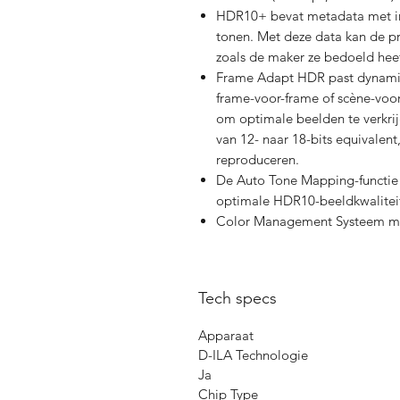
HDR10+ bevat metadata met in
tonen. Met deze data kan de p
zoals de maker ze bedoeld heef
Frame Adapt HDR past dynami
frame-voor-frame of scène-voor
om optimale beelden te verkr
van 12- naar 18-bits equivalent
reproduceren.
De Auto Tone Mapping-functie 
optimale HDR10-beeldkwalitei
Color Management Systeem me
Tech specs
Apparaat
D-ILA Technologie
Ja
Chip Type