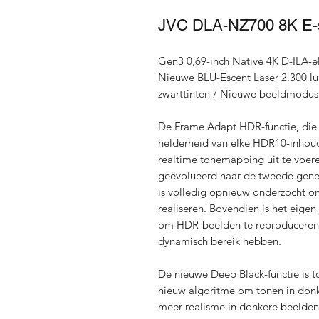
JVC DLA-NZ700 8K E-sh
Gen3 0,69-inch Native 4K D-ILA-el
Nieuwe BLU-Escent Laser 2.300 
zwarttinten / Nieuwe beeldmodus
De Frame Adapt HDR-functie, die
helderheid van elke HDR10-inhoud
realtime tonemapping uit te voere
geëvolueerd naar de tweede gene
is volledig opnieuw onderzocht o
realiseren. Bovendien is het eige
om HDR-beelden te reproduceren di
dynamisch bereik hebben.
De nieuwe Deep Black-functie is
nieuw algoritme om tonen in don
meer realisme in donkere beelden 