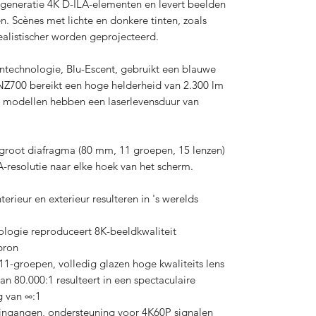
generatie 4K D-ILA-elementen en levert beelden
n. Scènes met lichte en donkere tinten, zoals
alistischer worden geprojecteerd.
ntechnologie, Blu-Escent, gebruikt een blauwe
-NZ700 bereikt een hoge helderheid van 2.300 lm
 modellen hebben een laserlevensduur van
groot diafragma (80 mm, 11 groepen, 15 lenzen)
A-resolutie naar elke hoek van het scherm.
rieur en exterieur resulteren in 's werelds
ologie reproduceert 8K-beeldkwaliteit
bron
-groepen, volledig glazen hoge kwaliteits lens
n 80.000:1 resulteert in een spectaculaire
g van ∞:1
ingangen, ondersteuning voor 4K60P signalen