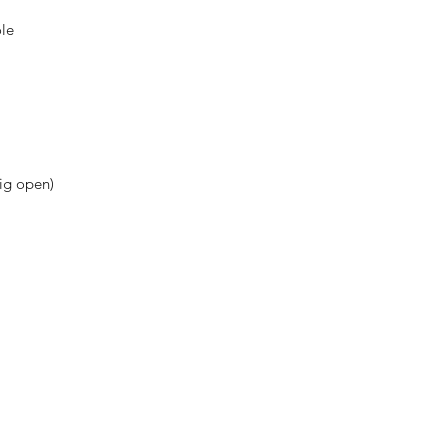
ole
dig open)