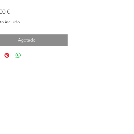
Precio
00 €
o incluido
Agotado