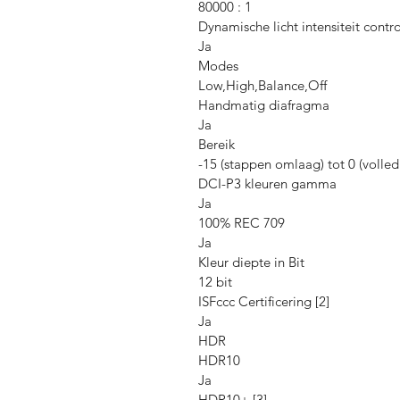
80000 : 1
Dynamische licht intensiteit contr
Ja
Modes
Low,High,Balance,Off
Handmatig diafragma
Ja
Bereik
-15 (stappen omlaag) tot 0 (volle
DCI-P3 kleuren gamma
Ja
100% REC 709
Ja
Kleur diepte in Bit
12 bit
ISFccc Certificering [2]
Ja
HDR
HDR10
Ja
HDR10+ [3]