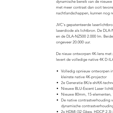
dynamische bereik van de nieuwe 
met meer contrast dan ooit tevore
nachtlandschappen, kunnen nog re
JVC's gepatenteerde laserlichtbro
laserdiode als lichtbron. De DLA
en de DLA-NZ500 2.000 lm. Beide
ongeveer 20.000 uur.
De nieuw ontworpen 4K-lens met 
levert de volledige native 4K D-IL
Volledig opnieuw ontworpen inte
kleinste native 4K-projector
2e Generatie 8K/e-shiftX-techn
Nieuwe BLU-Escent Laser licht
Nieuwe 80mm, 15-elementen, 11
De native contrastverhouding va
dynamische contrastverhoudin
2x HDMI (32 Gbps, HDCP 2.3) 