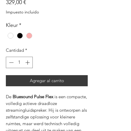
Precio
329,00 €
Impuesto incluido
Kleur
*
Cantidad
*
Agregar al carrito
De
Bluesound Pulse Flex
is een compacte,
volledig actieve draadloze
streamingluidspreker. Hij is ontworpen als
zelfstandige oplossing voor kleinere
ruimtes, maar werd technisch volledig
uitgerust om deel uit te maken van een