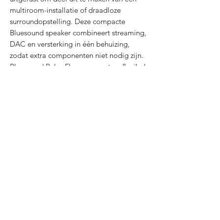
multiroom-installatie of draadloze
surroundopstelling. Deze compacte
Bluesound speaker combineert streaming,
DAC en versterking in één behuizing,
zodat extra componenten niet nodig zijn.
Bluesound Pulse Flex: compact en flexibel
De Bluesound Pulse Flex past dankzij zijn
compacte formaat probleemloos op een
plank, bureau of nachtkastje. Het strakke
ontwerp met afgeronde hoeken en de
beschikbare kleuren Black/Charcoal,
White/Pebble Grey en White/Tan zorgen
voor een subtiele integratie in elk
interieur. Optionele accessoires zoals een
muurbeugel of verstelbare vloerstandaard
bieden extra flexibiliteit in opstelling,
waardoor de Bluesound Pulse Flex