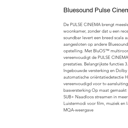
Bluesound Pulse Cine
De PULSE CINEMA brengt meesle
woonkamer, zonder dat u een recei
soundbar levert een breed scala
aangesloten op andere Bluesound-
opstelling. Met BluOS™ multiroo
vereenvoudigt de PULSE CINEMA u
prestaties. Belangrijkste functie
Ingebouwde versterking en Dolb
automatische oriëntatiedetectie
vereenvoudigd voor tv-aansluitin
basversterking Op maat gemaakt
SUB+ Naadloos streamen in meer
Luistermodi voor film, muziek en 
MQA-weergave