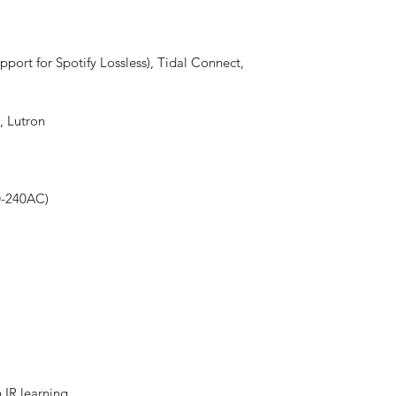
pport for Spotify Lossless), Tidal Connect,
, Lutron
00-240AC)
h IR learning