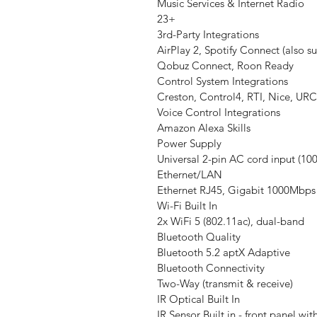
Music Services & Internet Radio
23+
3rd-Party Integrations
AirPlay 2, Spotify Connect (also su
Qobuz Connect, Roon Ready
Control System Integrations
Creston, Control4, RTI, Nice, URC
Voice Control Integrations
Amazon Alexa Skills
Power Supply
Universal 2-pin AC cord input (1
Ethernet/LAN
Ethernet RJ45, Gigabit 1000Mbps
Wi-Fi Built In
2x WiFi 5 (802.11ac), dual-band
Bluetooth Quality
Bluetooth 5.2 aptX Adaptive
Bluetooth Connectivity
Two-Way (transmit & receive)
IR Optical Built In
IR Sensor Built in - front panel wit