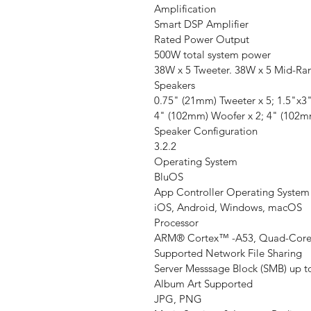
Amplification
Smart DSP Amplifier
Rated Power Output
500W total system power
38W x 5 Tweeter. 38W x 5 Mid-Ra
Speakers
0.75" (21mm) Tweeter x 5; 1.5"x
4" (102mm) Woofer x 2; 4" (102mm
Speaker Configuration
3.2.2
Operating System
BluOS
App Controller Operating System
iOS, Android, Windows, macOS
Processor
ARM® Cortex™ -A53, Quad-Core,
Supported Network File Sharing
Server Messsage Block (SMB) up to
Album Art Supported
JPG, PNG