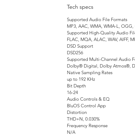
Tech specs
Supported Audio File Formats
MP3, AAC, WMA, WMA-L, OGG,
Supported High-Quality Audio Fi
FLAC, MQA, ALAC, WAV, AIFF, M
DSD Support
DSD256
Supported Multi-Channel Audio 
Dolby® Digital, Dolby Atmos®, 
Native Sampling Rates
up to 192 KHz
Bit Depth
16-24
Audio Controls & EQ
BluOS Control App
Distortion
THD+N, 0.030%
Frequency Response
N/A