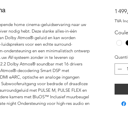
ma
1 499
TVA Inc
pende home cinema-geluidservaring naar uw
ver nodig hebt. Deze slanke alles-in-één
Coule
 aan Dolby Atmos®-geluid en kan worden
luidsprekers voor een echte surround-
m-ondersteuning en een minimalistisch ontwerp
Quanti
w AV-systeem zonder in te leveren op
s 3.2.2 Dolby Atmos® soundbar met 16 drivers
y Atmos®-decodering Smart DSP met
 HDMI eARC, optische en analoge ingangen
g Subwooferuitgang voor bedrade of draadloze
 surroundgeluid met PULSE M, PULSE FLEX en
dere kamers met BluOS™ Inclusief muurbeugel
late night Ondersteuning voor high-res audio en