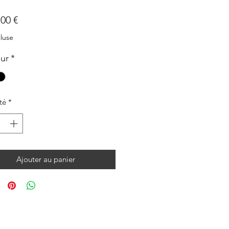
Prix
,00 €
luse
ur
*
té
*
Ajouter au panier