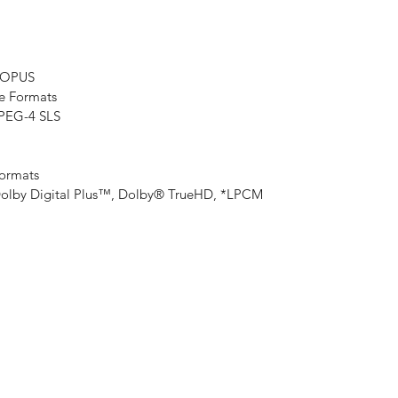
 OPUS
le Formats
PEG-4 SLS
Formats
Dolby Digital Plus™, Dolby® TrueHD, *LPCM