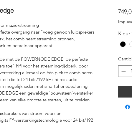
 edge
749,0
Impuest
oor muziekstreaming
cte overgang naar "voeg gewoon luidsprekers
Kleur
perk, het combineert streaming bronnen,
lank en betaalbaar apparaat.
Cantid
n toe met de POWERNODE EDGE, de perfecte
s toe" hifi voor het streaming-tijdperk, door
versterking allemaal op één plek te combineren.
eit die tot 24 bits/192 kHz hi-res audio
oom mogelijkheden met smartphonebediening
EDGE een geweldige 'bouwsteen'-versterker
em van elke grootte te starten, uit te breiden
uidsprekers van stroom voorzien
igital™-versterkingstechnologie voor 24 bit/192