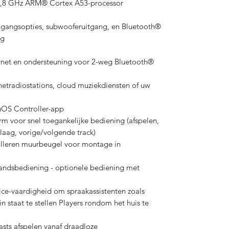
1,8 GHz ARM® Cortex A53-processor
ingangsopties, subwooferuitgang, en Bluetooth®
ng
rnet en ondersteuning voor 2-weg Bluetooth®
rnetradiostations, cloud muziekdiensten of uw
luOS Controller-app
rm voor snel toegankelijke bediening (afspelen,
ag, vorige/volgende track)
talleren muurbeugel voor montage in
tandsbediening - optionele bediening met
ce-vaardigheid om spraakassistenten zoals
in staat te stellen Players rondom het huis te
asts afspelen vanaf draadloze