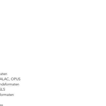
aten
 ALAC, OPUS
andsformaten
SLS
formaten
es