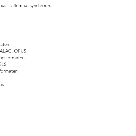
uis - allemaal synchroon.
aten
 ALAC, OPUS
andsformaten
SLS
formaten
es