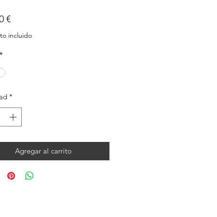
Precio
0 €
o incluido
*
ad
*
Agregar al carrito