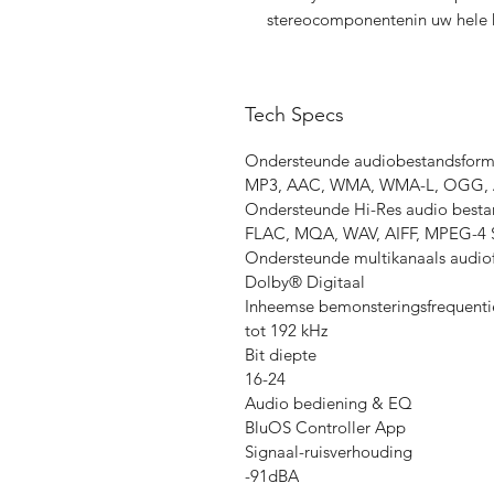
stereocomponentenin uw hele h
Tech Specs
Ondersteunde audiobestandsform
MP3, AAC, WMA, WMA-L, OGG,
Ondersteunde Hi-Res audio best
FLAC, MQA, WAV, AIFF, MPEG-4 
Ondersteunde multikanaals audio
Dolby® Digitaal
Inheemse bemonsteringsfrequenti
tot 192 kHz
Bit diepte
16-24
Audio bediening & EQ
BluOS Controller App
Signaal-ruisverhouding
-91dBA