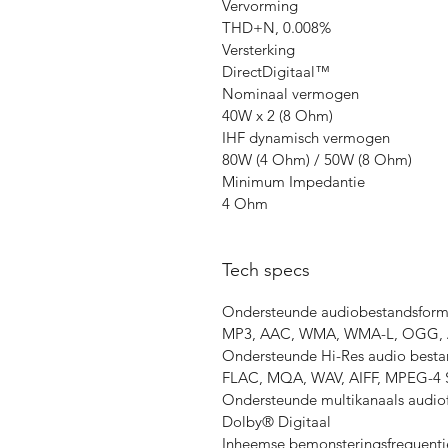
Vervorming
THD+N, 0.008%
Versterking
DirectDigitaal™
Nominaal vermogen
40W x 2 (8 Ohm)
IHF dynamisch vermogen
80W (4 Ohm) / 50W (8 Ohm)
Minimum Impedantie
4 Ohm
Tech specs
Ondersteunde audiobestandsform
MP3, AAC, WMA, WMA-L, OGG,
Ondersteunde Hi-Res audio best
FLAC, MQA, WAV, AIFF, MPEG-4 
Ondersteunde multikanaals audio
Dolby® Digitaal
Inheemse bemonsteringsfrequenti