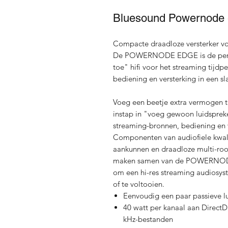
Bluesound Powernode
Compacte draadloze versterker v
De POWERNODE EDGE is de perfe
toe" hifi voor het streaming tijd
bediening en versterking in een s
Voeg een beetje extra vermoge
instap in "voeg gewoon luidspreker
streaming-bronnen, bediening en 
Componenten van audiofiele kwalit
aankunnen en draadloze multi-r
maken samen van de POWERNODE 
om een hi-res streaming audiosyste
of te voltooien.
Eenvoudig een paar passieve l
40 watt per kanaal aan DirectD
kHz-bestanden