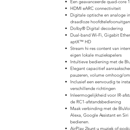
Een geavanceerde quad-core 
HDMI eARC connectiviteit
Digitale optische en analoge 
draadloze hoofdtelefoonuitga
Dolby® Digital decodering
Dual-band Wi-Fi, Gigabit Ethe
aptX™ HD
Stream hi-res content van inte
eigen lokale muziekspelers
Intuïtieve bediening met de B
Elegant capacitief aanraaksche
pauzeren, volume omhoog/omla
Inclusief een eenvoudig te ins
verschillende richtingen
Inleermogelijkheid voor IR-afs
de RC1-afstandsbediening
Maak verbinding met de BluVoi
Alexa, Google Assistant en Siri 
bedienen.
AirPlay 2kunt u muziek of podc