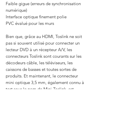
Faible gigue (erreurs de synchronisation
numérique)
Interface optique finement polie
PVC évalué pour les murs
Bien que, grâce au HDMI, Toslink ne soit
pas si souvent utilisé pour connecter un
lecteur DVD à un récepteur A/V, les
connecteurs Toslink sont courants sur les
décodeurs câble, les téléviseurs, les
caissons de basses et toutes sortes de
produits. Et maintenant, le connecteur
mini optique 3,5 mm, également connu à
tort sous le nom de Mini-Toslink, est
partout… de la prise casque double
usage 3,5 mm d'un ordinateur portable
Mac aux entrées de certains des meilleurs
portables.