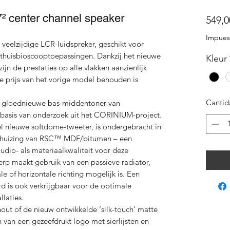
² center channel speaker
549,0
Impuest
 veelzijdige LCR-luidspreker, geschikt voor
 thuisbioscooptoepassingen. Dankzij het nieuwe
Kleur
ijn de prestaties op alle vlakken aanzienlijk
de prijs van het vorige model behouden is
Cantid
n gloednieuwe bas-middentoner van
 basis van onderzoek uit het CORINIUM-project.
l nieuwe softdome-tweeter, is ondergebracht in
behuizing van RSC™ MDF/bitumen – een
audio- als materiaalkwaliteit voor deze
werp maakt gebruik van een passieve radiator,
 of horizontale richting mogelijk is. Een
d is ook verkrijgbaar voor de optimale
llaties.
hout of de nieuw ontwikkelde ‘silk-touch’ matte
n van een gezeefdrukt logo met sierlijsten en